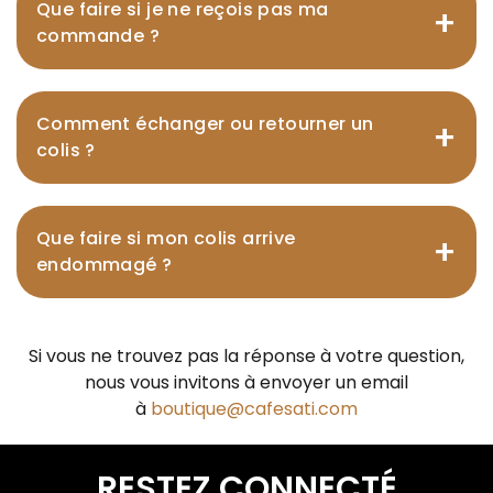
Que faire si je ne reçois pas ma
+
commande ?
Comment échanger ou retourner un
+
colis ?
Que faire si mon colis arrive
+
endommagé ?
Si vous ne trouvez pas la réponse à votre question,
nous vous invitons à envoyer un email
à
boutique@cafesati.com
RESTEZ CONNECTÉ