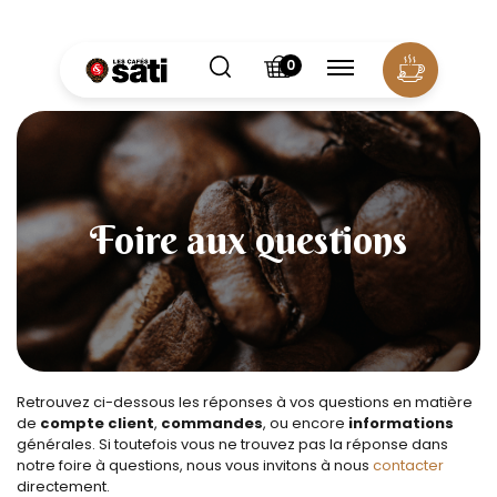
Panneau de gestion des cookies
0
Foire aux questions
Retrouvez ci-dessous les réponses à vos questions en matière
de
compte client
,
commandes
, ou encore
informations
générales. Si toutefois vous ne trouvez pas la réponse dans
notre foire à questions, nous vous invitons à nous
contacter
directement.