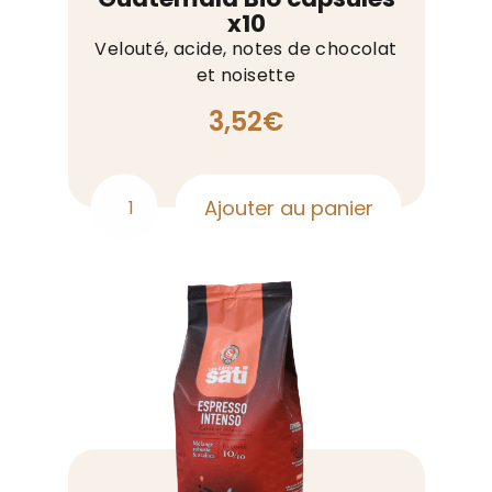
x10
Velouté, acide, notes de chocolat
et noisette
3,52
€
Ajouter au panier
quantité
de
Guatemala
Bio
capsules
x10