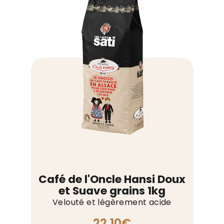
classique
grains
1kg
Café de l'Oncle Hansi Doux
et Suave grains 1kg
Velouté et légèrement acide
22,10
€