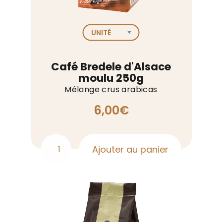
Café Bredele d'Alsace
moulu 250g
Mélange crus arabicas
6,00
€
Ajouter au panier
quantité
de
Café
Bredele
d'Alsace