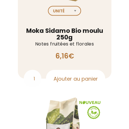
Moka Sidamo Bio moulu
250g
Notes fruitées et florales
6,16
€
Ajouter au panier
quantité
de
Moka
Sidamo
Bio
moulu