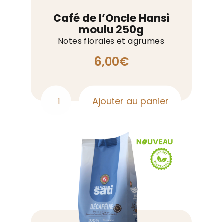
Café de l’Oncle Hansi
moulu 250g
Notes florales et agrumes
6,00
€
Ajouter au panier
quantité
de
Café
de
l’Oncle
Hansi
moulu
250g