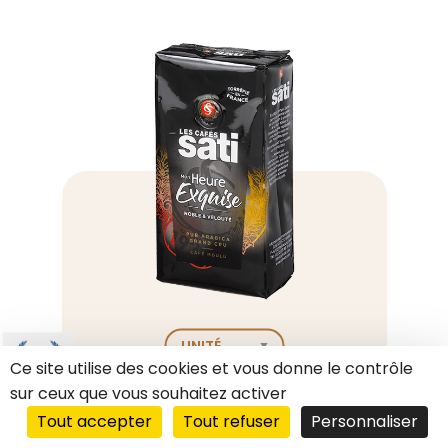
Désir
d'Or
Spécial
grains
1kg
Ce site utilise des cookies et vous donne le contrôle
sur ceux que vous souhaitez activer
9.7
Heure Exquise moulu 250g
/10
Tout accepter
Tout refuser
Personnaliser
Noble et velouté • légèrement
BASÉ SUR 2162 AVIS