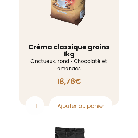
Créma classique grains
1kg
Onctueux, rond • Chocolaté et
amandes
18,76
€
Ajouter au panier
quantité
de
Créma