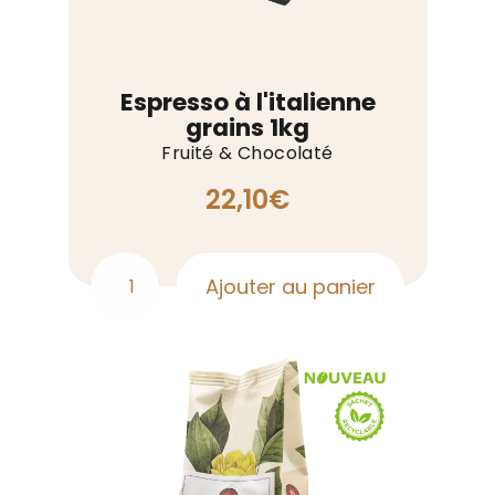
Espresso à l'italienne
grains 1kg
Fruité & Chocolaté
22,10
€
Ajouter au panier
quantité
de
Espresso
à
l'italienne
grains