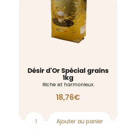
Désir d'Or Spécial grains
1kg
Riche et harmonieux
18,76
€
Ajouter au panier
quantité
de