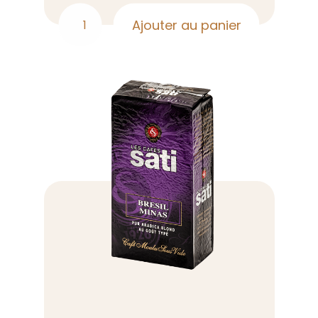
Ajouter au panier
quantité
de
Café
parfumé
Vanille
moulu
250g