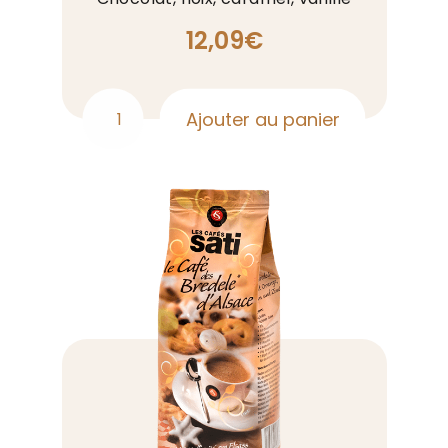
12,09
€
Ajouter au panier
quantité
de
Rwanda
Ibirunga
grains
500g