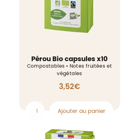
Pérou Bio capsules x10
Compostables • Notes fruitées et
végétales
3,52
€
Ajouter au panier
quantité
de
Pérou