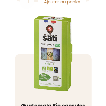
Ajouter au panier
quantité
de
Pérou
Paraiso
Inca
grains
500g
Guatemala Bio capsules