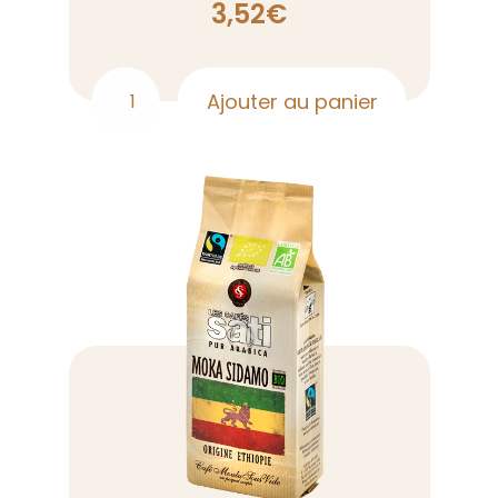
3,52
€
Ajouter au panier
quantité
de
Ethiopie
Moka
Sidamo
Bio
capsules
x10