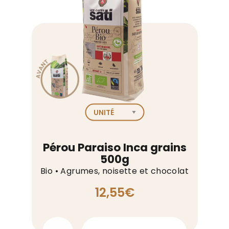
250g
Pérou Paraiso Inca grains
500g
Bio • Agrumes, noisette et chocolat
12,55
€