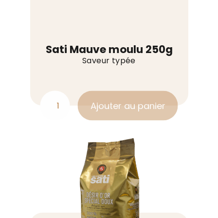
Sati Mauve moulu 250g
Saveur typée
Ajouter au panier
quantité
de
Sati
Mauve
moulu
250g