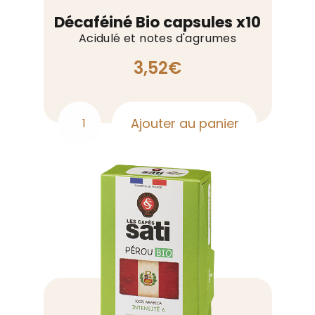
Décaféiné Bio capsules x10
Acidulé et notes d'agrumes
3,52
€
Ajouter au panier
quantité
de
Décaféiné
Bio
capsules
x10