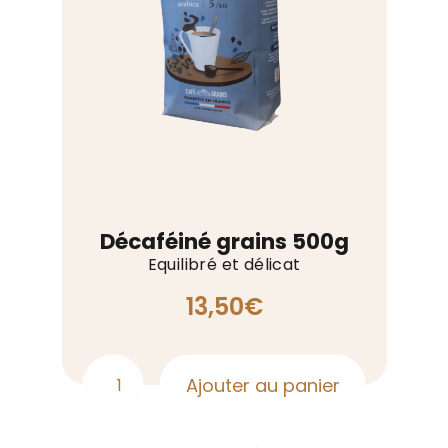
Décaféiné grains 500g
Equilibré et délicat
13,50
€
Ajouter au panier
quantité
de