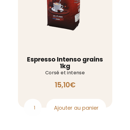
Espresso Intenso grains
1kg
Corsé et intense
15,10
€
Ajouter au panier
quantité
de