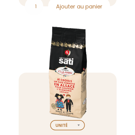
Ajouter au panier
quantité
de
Éthiopie
Sauvage
grains
500g