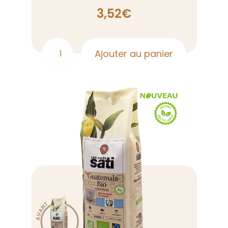
3,52
€
Ajouter au panier
quantité
de
Capsules
Oncle
Hansi
x10