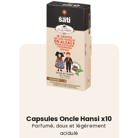
Espresso
Intenso
grains
1kg
Capsules Oncle Hansi x10
Parfumé, doux et légèrement
acidulé