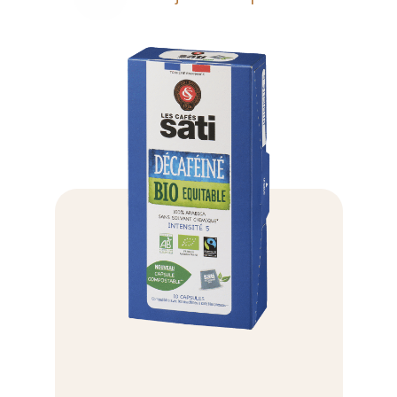
quantité
de
Ethiopie
Moka
Sidamo
grains
500g