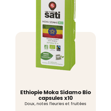
Bio
capsules
x10
Ethiopie Moka Sidamo Bio
capsules x10
Doux, notes fleuries et fruitées