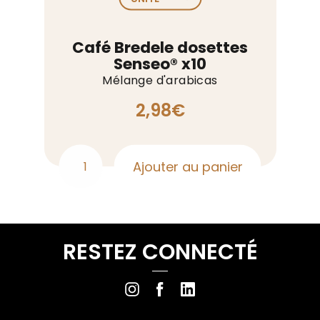
Café Bredele dosettes
Senseo® x10
Mélange d'arabicas
2,98
€
Ajouter au panier
quantité
de
Café
Bredele
RESTEZ CONNECTÉ
dosettes
Senseo®
x10