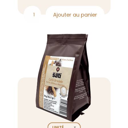
Ajouter au panier
quantité
de
Café
parfumé
Chocolat
moulu
250g