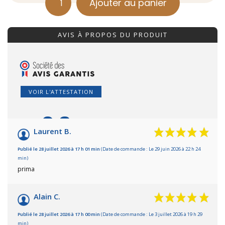
Ajouter au panier
quantité
de
AVIS À PROPOS DU PRODUIT
Café
Bredele
d'Alsace
moulu
VOIR L'ATTESTATION
250g
9.6
/10
Laurent B.
Basé sur 332 avis
Publié le 28 juillet 2026 à 17 h 01 min
(Date de commande : Le 29 juin 2026 à 22 h 24
min)
prima
Alain C.
Publié le 28 juillet 2026 à 17 h 00 min
(Date de commande : Le 3 juillet 2026 à 19 h 29
min)