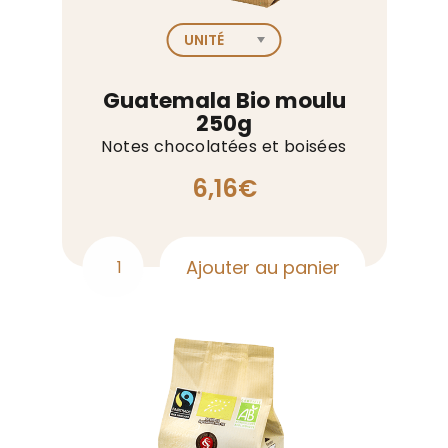
Guatemala Bio moulu
250g
Notes chocolatées et boisées
6,16
€
Ajouter au panier
quantité
de
Guatemala
Bio
moulu
250g