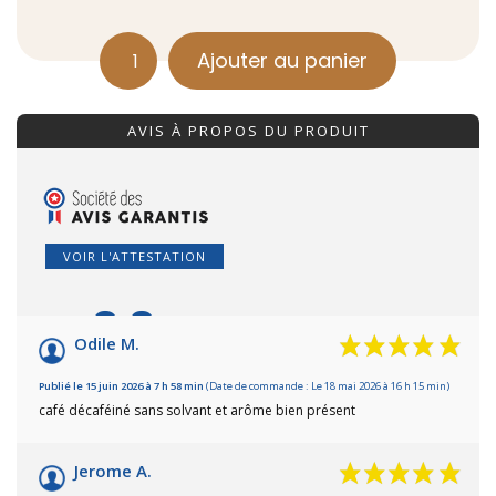
Ajouter au panier
quantité
de
AVIS À PROPOS DU PRODUIT
Sati
décaféiné
Bio
moulu
VOIR L'ATTESTATION
250g
9.9
/10
Odile M.
Basé sur 61 avis
Publié le 15 juin 2026 à 7 h 58 min
(Date de commande : Le 18 mai 2026 à 16 h 15 min)
café décaféiné sans solvant et arôme bien présent
Jerome A.